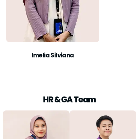
Imelia Silviana
HR & GA Team