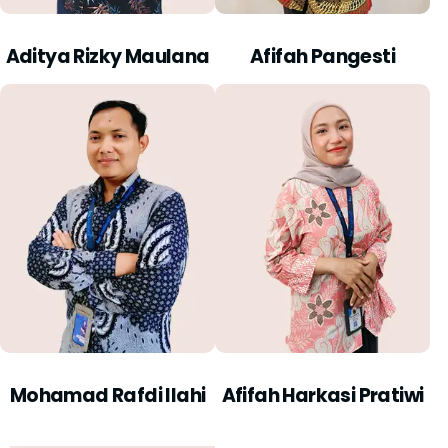
Aditya Rizky Maulana
Afifah Pangesti
Mohamad Rafdi Ilahi
Afifah Harkasi Pratiwi