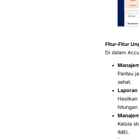
Fitur-Fitur U
Di dalam Accur
Manajem
Pantau j
sehat.
Laporan
Hasilkan 
hitungan 
Manajem
Kelola s
IMEI.