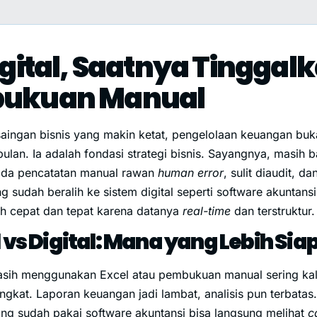
igital, Saatnya Tinggal
ukuan Manual
saingan bisnis yang makin ketat, pengelolaan keuangan buk
bulan. Ia adalah fondasi strategi bisnis. Sayangnya, masih
ada pencatatan manual rawan
human error
, sulit diaudit, 
ang sudah beralih ke sistem digital seperti software akuntan
ih cepat dan tepat karena datanya
real-time
dan terstruktur.
vs Digital: Mana yang Lebih Si
asih menggunakan Excel atau pembukuan manual sering kal
ngkat. Laporan keuangan jadi lambat, analisis pun terbatas.
ng sudah pakai software akuntansi bisa langsung melihat
c