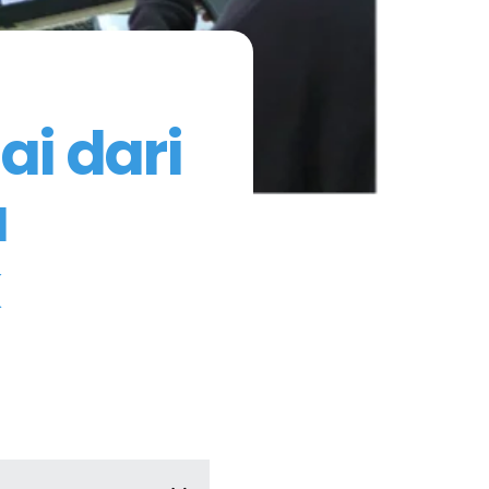
ai dari
a
k