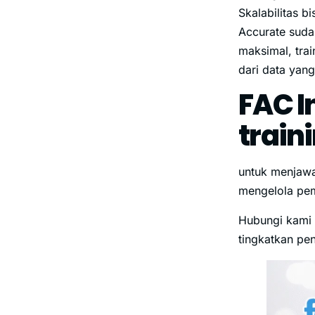
Skalabilitas b
Accurate suda
maksimal, trai
dari data yan
FAC I
train
untuk menjawa
mengelola pem
Hubungi kami 
tingkatkan pen