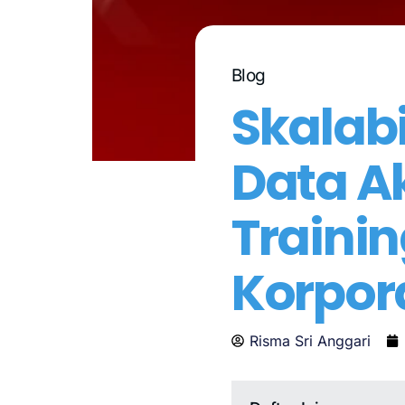
Blog
Skalabi
Data A
Traini
Korpor
Risma Sri Anggari