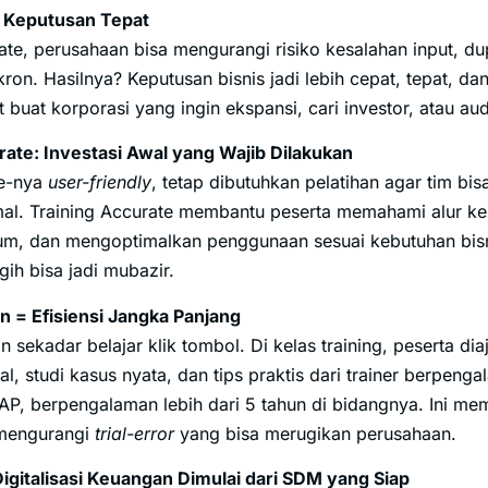
= Keputusan Tepat
e, perusahaan bisa mengurangi risiko kesalahan input, dup
kron. Hasilnya? Keputusan bisnis jadi lebih cepat, tepat, dan
 buat korporasi yang ingin ekspansi, cari investor, atau aud
rate: Investasi Awal yang Wajib Dilakukan
re-nya
user-friendly
, tetap dibutuhkan pelatihan agar tim bis
al. Training Accurate membantu peserta memahami alur ke
m, dan mengoptimalkan penggunaan sesuai kebutuhan bisni
ggih bisa jadi mubazir.
an = Efisiensi Jangka Panjang
n sekadar belajar klik tombol. Di kelas training, peserta d
tal, studi kasus nyata, dan tips praktis dari trainer berpeng
 CAP, berpengalaman lebih dari 5 tahun di bidangnya. Ini m
 mengurangi
trial-error
yang bisa merugikan perusahaan.
igitalisasi Keuangan Dimulai dari SDM yang Siap