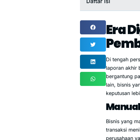
Daftar Isi
Era D
Pemb
Di tengah per
laporan akhir 
bergantung p
lain, bisnis y
keputusan leb
Manual 
Bisnis yang m
transaksi meni
perusahaan ya