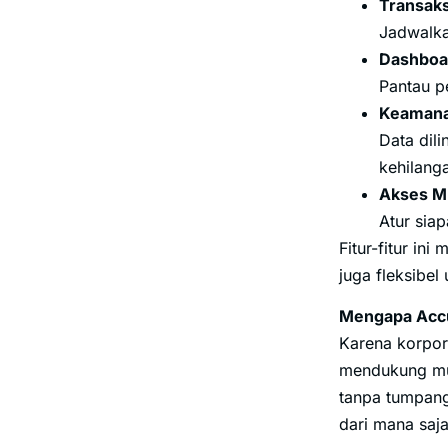
Transaks
Jadwalkan
Dashboar
Pantau p
Keamana
Data dil
kehilang
Akses Mu
Atur siap
Fitur-fitur in
juga fleksibel 
Mengapa Accu
Karena korpor
mendukung mult
tanpa tumpang
dari mana saj