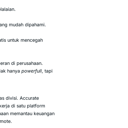
lalaian.
 yang mudah dipahami.
atis untuk mencegah
peran di perusahaan.
tidak hanya
powerfull
, tapi
as divisi. Accurate
erja di satu platform
sahaan memantau keuangan
emote.