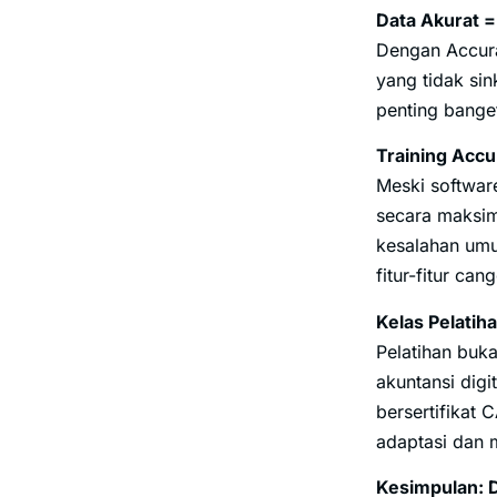
Data Akurat 
Dengan Accurat
yang tidak sin
penting banget
Training Accu
Meski softwa
secara maksim
kesalahan umu
fitur-fitur can
Kelas Pelatih
Pelatihan buka
akuntansi digi
bersertifikat
adaptasi dan
Kesimpulan: D