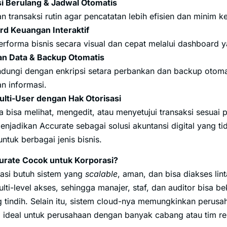
i Berulang & Jadwal Otomatis
 transaksi rutin agar pencatatan lebih efisien dan minim ke
d Keuangan Interaktif
erforma bisnis secara visual dan cepat melalui dashboard
n Data & Backup Otomatis
indungi dengan enkripsi setara perbankan dan backup otom
an informasi.
lti-User dengan Hak Otorisasi
a bisa melihat, mengedit, atau menyetujui transaksi sesuai 
i menjadikan Accurate sebagai solusi akuntansi digital yang 
untuk berbagai jenis bisnis.
rate Cocok untuk Korporasi?
asi butuh sistem yang
scalable
, aman, dan bisa diakses lint
i-level akses, sehingga manajer, staf, dan auditor bisa bek
 tindih. Selain itu, sistem cloud-nya memungkinkan peru
a ideal untuk perusahaan dengan banyak cabang atau tim r