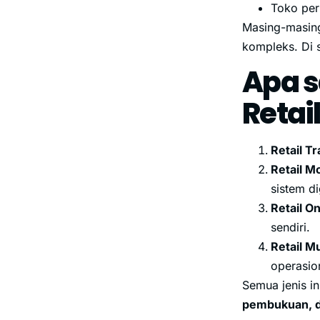
Toko per
Masing-masing 
kompleks. Di s
Apa s
Retai
Retail Tr
Retail M
sistem di
Retail On
sendiri.
Retail M
operasio
Semua jenis 
pembukuan, d