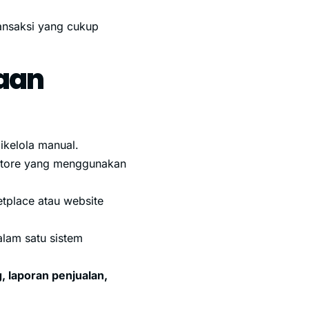
ransaksi yang cukup
haan
ikelola manual.
n store yang menggunakan
etplace atau website
alam satu sistem
, laporan penjualan,