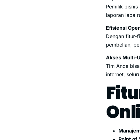
Pemilik bisni
laporan laba r
Efisiensi Ope
Dengan fitur-f
pembelian, pe
Akses Multi-
Tim Anda bisa
internet, selu
Fit
Onli
Manajem
Point of