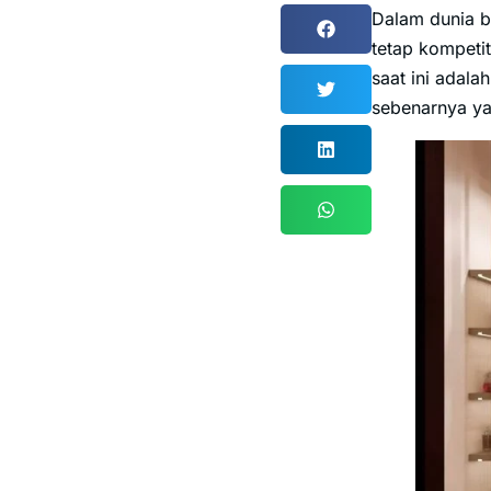
Dalam dunia bi
tetap kompetit
saat ini adal
sebenarnya yan