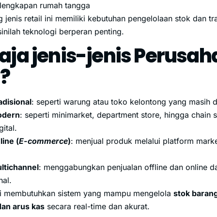
lengkapan rumah tangga
jenis retail ini memiliki kebutuhan pengelolaan stok dan t
inilah teknologi berperan penting.
aja jenis-jenis Perusa
l?
adisional
: seperti warung atau toko kelontong yang masih d
odern
: seperti minimarket, department store, hingga chai
gital.
line (
E-commerce
)
: menjual produk melalui platform mark
ultichannel
: menggabungkan penjualan offline dan online d
nal.
ini membutuhkan sistem yang mampu mengelola
stok barang
an arus kas
secara real-time dan akurat.