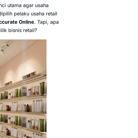
unci utama agar usaha
ipilih pelaku usaha retail
ccurate Online
. Tapi, apa
k bisnis retail?