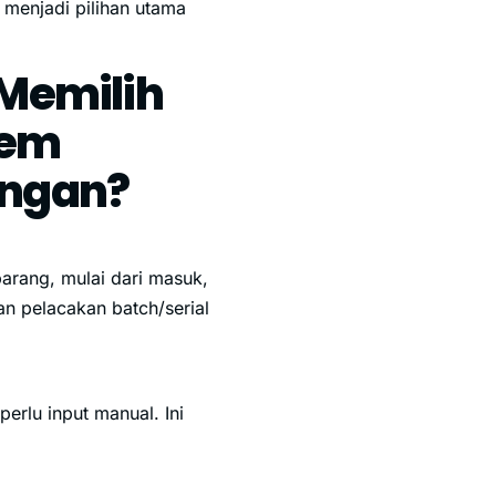
i menjadi pilihan utama
Memilih
tem
angan?
arang, mulai dari masuk,
n pelacakan batch/serial
perlu input manual. Ini