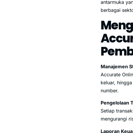
antarmuka ya
berbagai sekto
Menga
Accur
Pemb
Manajemen St
Accurate Onli
keluar, hingg
number.
Pengelolaan T
Setiap transak
mengurangi ri
Laporan Keua