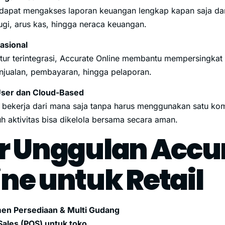
s dapat mengakses laporan keuangan lengkap kapan saja dan
ugi, arus kas, hingga neraca keuangan.
rasional
itur terintegrasi, Accurate Online membantu mempersingkat 
njualan, pembayaran, hingga pelaporan.
User dan Cloud-Based
 bekerja dari mana saja tanpa harus menggunakan satu ko
ruh aktivitas bisa dikelola bersama secara aman.
ur Unggulan Accu
ne untuk Retail
en Persediaan & Multi Gudang
 Sales (POS) untuk toko