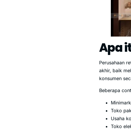
Apa i
Perusahaan re
akhir, baik m
konsumen seca
Beberapa conto
Minimark
Toko pak
Usaha ko
Toko ele