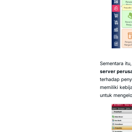
Sementara itu
server perus
terhadap penyi
memiliki kebij
untuk mengelol