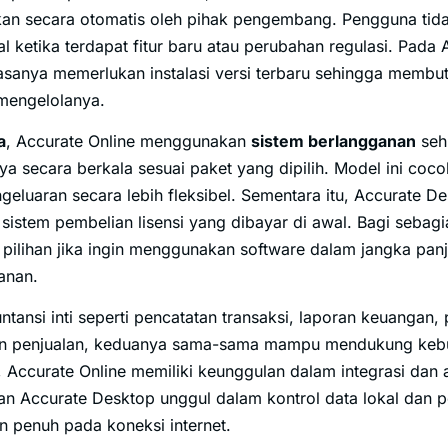
kan secara otomatis oleh pihak pengembang. Pengguna tid
al ketika terdapat fitur baru atau perubahan regulasi. Pada
sanya memerlukan instalasi versi terbaru sehingga membut
 mengelolanya.
a
, Accurate Online menggunakan
sistem berlangganan
seh
 secara berkala sesuai paket yang dipilih. Model ini cocok
geluaran secara lebih fleksibel. Sementara itu, Accurate 
istem pembelian lisensi yang dibayar di awal. Bagi sebagi
 pilihan jika ingin menggunakan software dalam jangka pan
anan.
untansi inti seperti pencatatan transaksi, laporan keuangan
an penjualan, keduanya sama-sama mampu mendukung kebu
 Accurate Online memiliki keunggulan dalam integrasi dan 
an Accurate Desktop unggul dalam kontrol data lokal dan
n penuh pada koneksi internet.