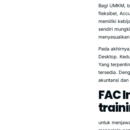
Bagi UMKM, bis
fleksibel, Acc
memiliki kebi
sendiri mungk
menyesuaikan 
Pada akhirnya,
Desktop. Kedu
Yang terpenti
tersedia. Den
akuntansi dan
FAC I
train
untuk menjawa