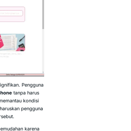
ignifikan. Pengguna
phone
tanpa harus
n memantau kondisi
gharuskan pengguna
rsebut.
 kemudahan karena