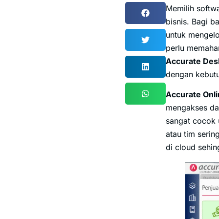
Memilih softw
bisnis. Bagi b
untuk mengel
perlu memaham
Accurate Des
dengan kebutu
Accurate Onl
mengakses dat
sangat cocok u
atau tim serin
di cloud sehi