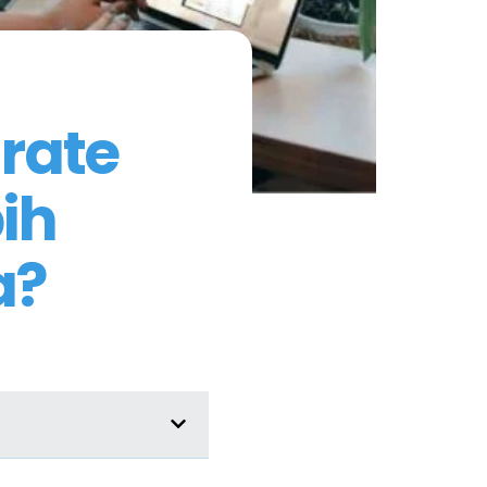
rate
ih
a?