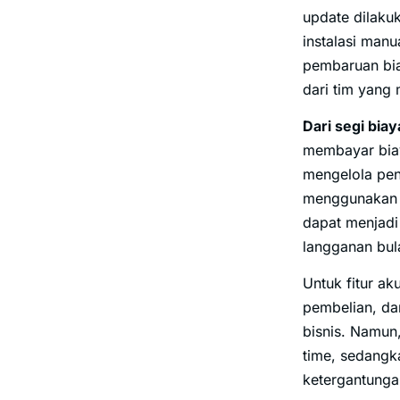
update dilaku
instalasi manu
pembaruan bia
dari tim yang
Dari segi biay
membayar biaya
mengelola pen
menggunakan s
dapat menjadi
langganan bul
Untuk fitur ak
pembelian, d
bisnis. Namun,
time, sedangk
ketergantunga