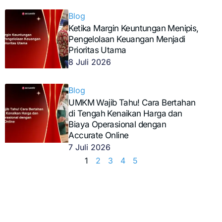
Blog
Ketika Margin Keuntungan Menipis,
Pengelolaan Keuangan Menjadi
Prioritas Utama
8 Juli 2026
Blog
UMKM Wajib Tahu! Cara Bertahan
di Tengah Kenaikan Harga dan
Biaya Operasional dengan
Accurate Online
7 Juli 2026
1
2
3
4
5