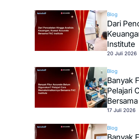
Blog
Dari Pen
Keuangan
Institute
20 Juli 2026
Blog
Banyak F
Pelajari
Bersama 
17 Juli 2026
Blog
Banyak F